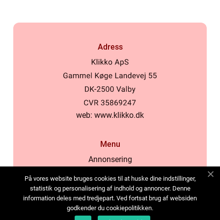
Adress
web:
www.klikko.dk
Menu
Annonsering
Om oss
På vores website bruges cookies til at huske dine indstillinger,
Cookies
statistik og personalisering af indhold og annoncer. Denne
information deles med tredjepart. Ved fortsat brug af websiden
Kontakta oss
godkender du cookiepolitikken.
Sitemap