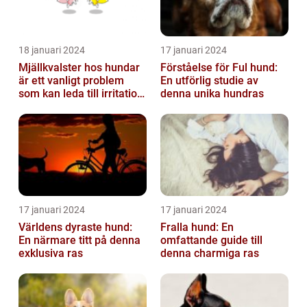
18 januari 2024
17 januari 2024
Mjällkvalster hos hundar
Förståelse för Ful hund:
är ett vanligt problem
En utförlig studie av
som kan leda till irritation
denna unika hundras
och obehag för både
hun...
17 januari 2024
17 januari 2024
Världens dyraste hund:
Fralla hund: En
En närmare titt på denna
omfattande guide till
exklusiva ras
denna charmiga ras