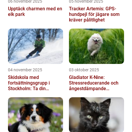
06 november 2025
05 november 2025
Upptäck charmen med en
Tracker Artemis: GPS-
elk park
hundpejl för jägare som
kräver pålitlighet
04 november 2025
03 oktober 2025
Skidskola med
Gladiator K-Nine:
fortsättningsgrupp i
Stressreducerande och
Stockholm: Ta din
ångestdämpande
skidåkning till nästa nivå
hundhalsband