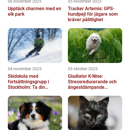
06 november 2025
05 november 2025
Upptäck charmen med en
Tracker Artemis: GPS-
elk park
hundpejl för jägare som
kräver pålitlighet
04 november 2025
03 oktober 2025
Skidskola med
Gladiator K-Nine:
fortsättningsgrupp i
Stressreducerande och
Stockholm: Ta din
ångestdämpande
skidåkning till nästa nivå
hundhalsband