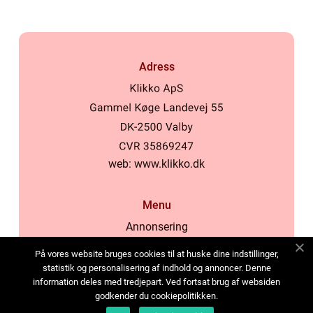
Adress
web:
www.klikko.dk
Menu
Annonsering
Om oss
På vores website bruges cookies til at huske dine indstillinger,
Cookies
statistik og personalisering af indhold og annoncer. Denne
information deles med tredjepart. Ved fortsat brug af websiden
Kontakta oss
godkender du cookiepolitikken.
Sitemap