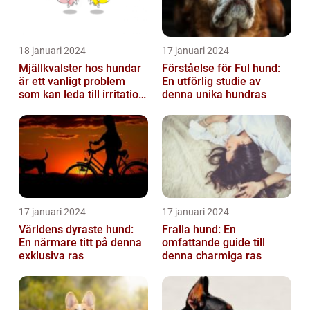
18 januari 2024
17 januari 2024
Mjällkvalster hos hundar
Förståelse för Ful hund:
är ett vanligt problem
En utförlig studie av
som kan leda till irritation
denna unika hundras
och obehag för både
hun...
17 januari 2024
17 januari 2024
Världens dyraste hund:
Fralla hund: En
En närmare titt på denna
omfattande guide till
exklusiva ras
denna charmiga ras