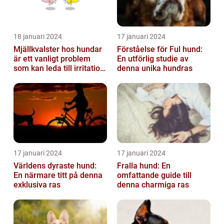
18 januari 2024
17 januari 2024
Mjällkvalster hos hundar
Förståelse för Ful hund:
är ett vanligt problem
En utförlig studie av
som kan leda till irritation
denna unika hundras
och obehag för både
hun...
17 januari 2024
17 januari 2024
Världens dyraste hund:
Fralla hund: En
En närmare titt på denna
omfattande guide till
exklusiva ras
denna charmiga ras