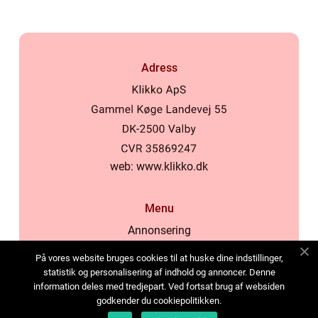
Adress
web:
www.klikko.dk
Menu
Annonsering
Om oss
På vores website bruges cookies til at huske dine indstillinger,
Cookies
statistik og personalisering af indhold og annoncer. Denne
information deles med tredjepart. Ved fortsat brug af websiden
Kontakta oss
godkender du cookiepolitikken.
Sitemap