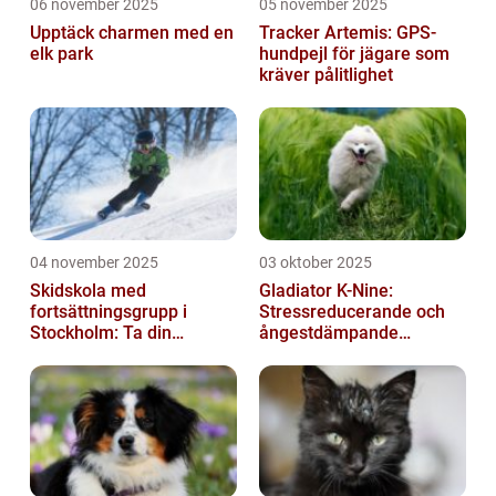
06 november 2025
05 november 2025
Upptäck charmen med en
Tracker Artemis: GPS-
elk park
hundpejl för jägare som
kräver pålitlighet
04 november 2025
03 oktober 2025
Skidskola med
Gladiator K-Nine:
fortsättningsgrupp i
Stressreducerande och
Stockholm: Ta din
ångestdämpande
skidåkning till nästa nivå
hundhalsband