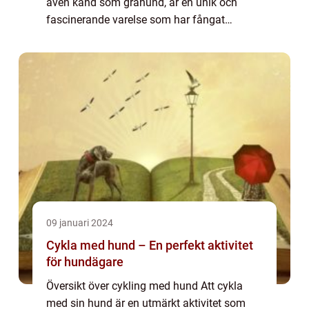
även känd som gråhund, är en unik och
fascinerande varelse som har fångat
människors uppmärksamhet över hela
världen. Denna artikel kommer ge en
omfattande översikt om gr...
09 januari 2024
Cykla med hund – En perfekt aktivitet
för hundägare
Översikt över cykling med hund Att cykla
med sin hund är en utmärkt aktivitet som