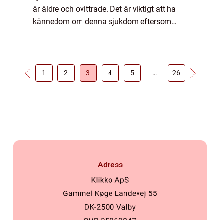
är äldre och ovittrade. Det är viktigt att ha
kännedom om denna sjukdom eftersom
tidig upptäckt och behandling kan vara
avgörande för hundens överlevnad och
livskval...
1
2
3
4
5
…
26
Adress