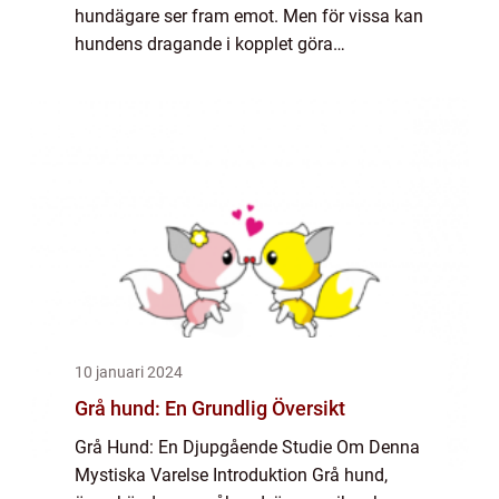
hundägare ser fram emot. Men för vissa kan
hundens dragande i kopplet göra
promenaden till en utmaning och även vara
skadligt för både hunden och ägaren. För att
lösa detta p...
10 januari 2024
Grå hund: En Grundlig Översikt
Grå Hund: En Djupgående Studie Om Denna
Mystiska Varelse Introduktion Grå hund,