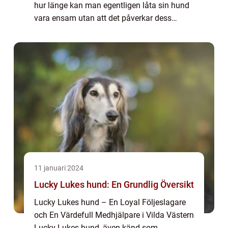
hur länge kan man egentligen låta sin hund
vara ensam utan att det påverkar dess
välmående? I denna artikel kommer vi att ge
en grundlig översikt över ämnet, utforska ...
11 januari 2024
Lucky Lukes hund: En Grundlig Översikt
Lucky Lukes hund – En Loyal Följeslagare
och En Värdefull Medhjälpare i Vilda Västern
Lucky Lukes hund, även känd som