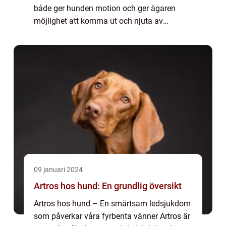
både ger hunden motion och ger ägaren
möjlighet att komma ut och njuta av
naturen. Det är en populär aktivitet bland
hundägare och det finns olika sätt att
praktisera d...
09 januari 2024
Artros hos hund: En grundlig översikt
Artros hos hund – En smärtsam ledsjukdom
som påverkar våra fyrbenta vänner Artros är