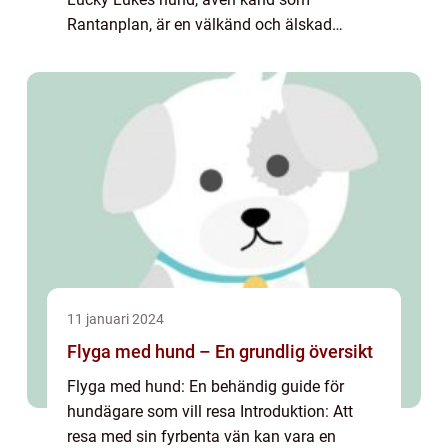
Rantanplan, är en välkänd och älskad
karaktär från den berömda serien Lucky
Luke, skapad av den belgiske tecknaren och
författ...
11 januari 2024
Flyga med hund – En grundlig översikt
Flyga med hund: En behändig guide för
hundägare som vill resa Introduktion: Att
resa med sin fyrbenta vän kan vara en